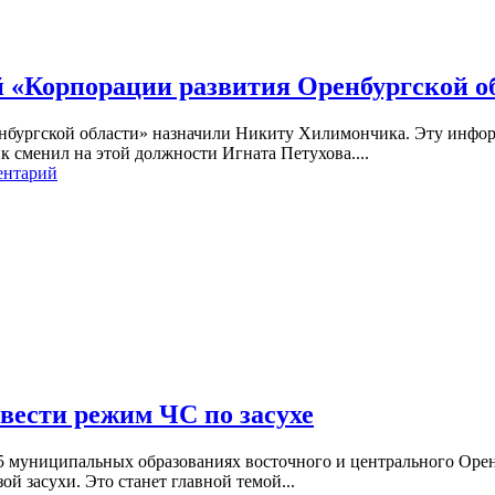
й «Корпорации развития Оренбургской 
енбургской области» назначили Никиту Хилимончика. Эту инф
 сменил на этой должности Игната Петухова....
ентарий
вести режим ЧС по засухе
5 муниципальных образованиях восточного и центрального Оре
й засухи. Это станет главной темой...