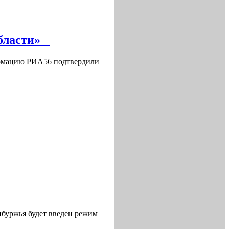
области»
ормацию РИА56 подтвердили
нбуржья будет введен режим