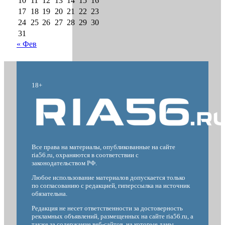
10
11
12
13
14
15
16
17
18
19
20
21
22
23
24
25
26
27
28
29
30
31
« Фев
18+
Все права на материалы, опубликованные на сайте
ria56.ru, охраняются в соответствии с
законодательством РФ.
Любое использование материалов допускается только
по согласованию с редакцией, гиперссылка на источник
обязательна.
Редакция не несет ответственности за достоверность
рекламных объявлений, размещенных на сайте ria56.ru, а
также за содержание веб-сайтов, на которые даны