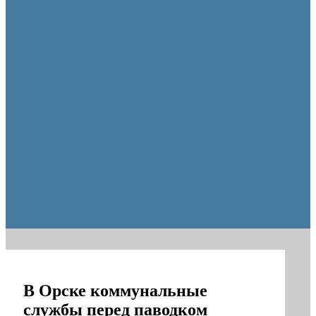
Пешеходную зону создадут на месте недостроя в Ор
В Орске коммунальные
службы перед паводком