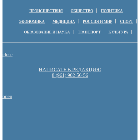
ПРОИСШЕСТВИЯ
ОБЩЕСТВО
ПОЛИТИКА
ЭКОНОМИКА
МЕДИЦИНА
РОССИЯ И МИР
СПОРТ
ОБРАЗОВАНИЕ И НАУКА
ТРАНСПОРТ
КУЛЬТУРА
close
НАПИСАТЬ В РЕДАКЦИЮ
8 (961) 902-56-56
open
Оренбургские депутаты поддержали новую структуру областно
Оренбуржцы увидят региональное телевидение в цифров
Денис Паслер вручил государственные награды во время празд
образования Оренбуржья