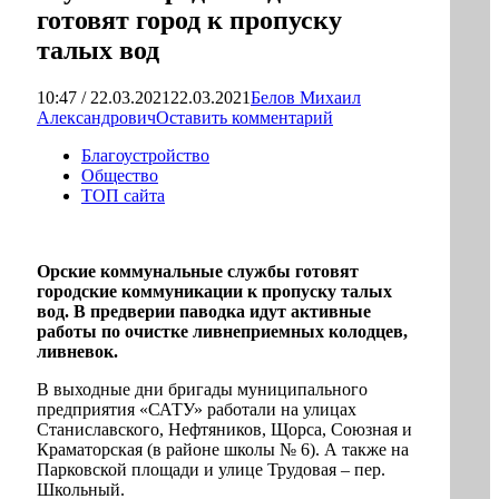
готовят город к пропуску
талых вод
10:47 / 22.03.2021
22.03.2021
Белов Михаил
Александрович
Оставить комментарий
Благоустройство
Общество
ТОП сайта
Орские коммунальные службы готовят
городские коммуникации к пропуску талых
вод. В предверии паводка идут активные
работы по очистке ливнеприемных колодцев,
ливневок.
В выходные дни бригады муниципального
предприятия «САТУ» работали на улицах
Станиславского, Нефтяников, Щорса, Союзная и
Краматорская (в районе школы № 6). А также на
Парковской площади и улице Трудовая – пер.
Школьный.