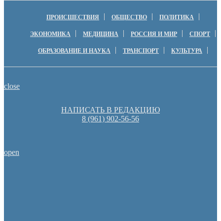
ПРОИСШЕСТВИЯ
ОБЩЕСТВО
ПОЛИТИКА
ЭКОНОМИКА
МЕДИЦИНА
РОССИЯ И МИР
СПОРТ
ОБРАЗОВАНИЕ И НАУКА
ТРАНСПОРТ
КУЛЬТУРА
close
НАПИСАТЬ В РЕДАКЦИЮ
8 (961) 902-56-56
open
Оренбургские депутаты поддержали новую структуру областно
Денис Паслер вручил государственные награды во время празд
образования Оренбуржья
Пешеходную зону создадут на месте недостроя в Ор