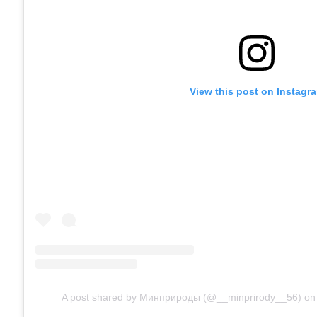
View this post on Instagr
A post shared by Минприроды (@__minprirody__56)
o