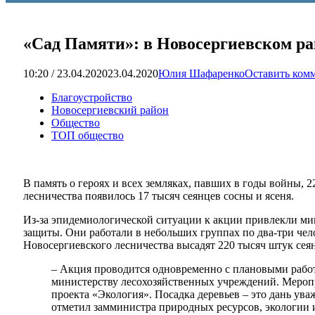
«Сад Памяти»: в Новосергиевском ра
10:20 / 23.04.2020
23.04.2020
Юлия Шафаренко
Оставить ком
Благоустройство
Новосергиевский район
Общество
ТОП общество
В память о героях и всех земляках, павших в годы войны, 
лесничества появилось 17 тысяч сеянцев сосны и ясеня.
Из-за эпидемиологической ситуации к акции привлекли ми
защиты. Они работали в небольших группах по два-три че
Новосергиевского лесничества высадят 220 тысяч штук сеян
– Акция проводится одновременно с плановыми рабо
министерству лесохозяйственных учреждений. Меропр
проекта «Экология». Посадка деревьев – это дань ув
отметил замминистра природных ресурсов, экологии