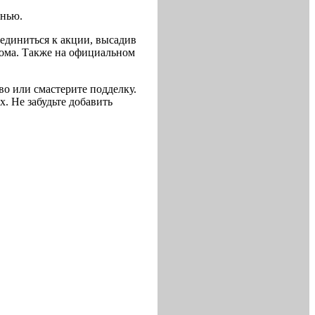
енью.
оединиться к акции, высадив
ома. Также на официальном
во или смастерите подделку.
. Не забудьте добавить