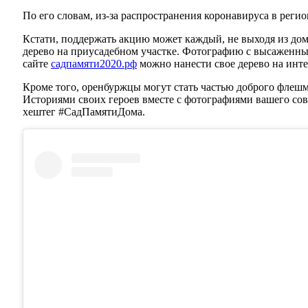
По его словам, из-за распространения коронавируса в реги
Кстати, поддержать акцию может каждый, не выходя из дома
дерево на приусадебном участке. Фотографию с высаженн
сайте
садпамяти2020.рф
можно нанести свое дерево на инте
Кроме того, оренбуржцы могут стать частью доброго флешмо
Историями своих героев вместе с фотографиями вашего совм
хештег #СадПамятиДома.