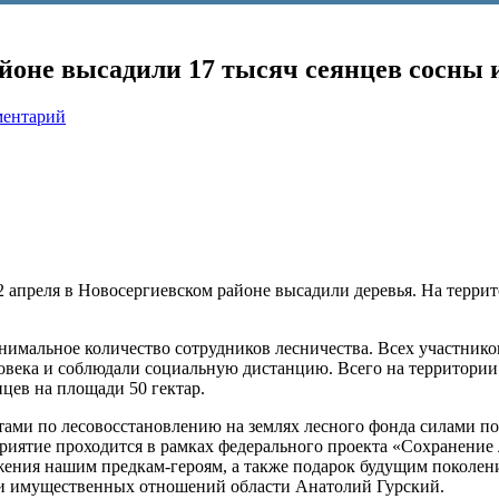
йоне высадили 17 тысяч сеянцев сосны 
ментарий
22 апреля в Новосергиевском районе высадили деревья. На терри
нимальное количество сотрудников лесничества. Всех участнико
ловека и соблюдали социальную дистанцию. Всего на территории
цев на площади 50 гектар.
тами по лесовосстановлению на землях лесного фонда силами п
иятие проходится в рамках федерального проекта «Сохранение
ажения нашим предкам-героям, а также подарок будущим поколени
 и имущественных отношений области Анатолий Гурский.