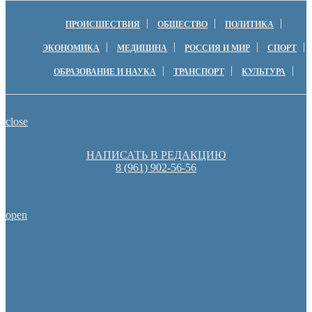
ПРОИСШЕСТВИЯ
ОБЩЕСТВО
ПОЛИТИКА
ЭКОНОМИКА
МЕДИЦИНА
РОССИЯ И МИР
СПОРТ
ОБРАЗОВАНИЕ И НАУКА
ТРАНСПОРТ
КУЛЬТУРА
close
НАПИСАТЬ В РЕДАКЦИЮ
8 (961) 902-56-56
open
Оренбургские депутаты поддержали новую структуру областно
Денис Паслер вручил государственные награды во время празд
образования Оренбуржья
Пешеходную зону создадут на месте недостроя в Ор