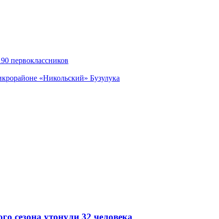
 190 первоклассников
икрорайоне «Никольский» Бузулука
го сезона утонули 32 человека