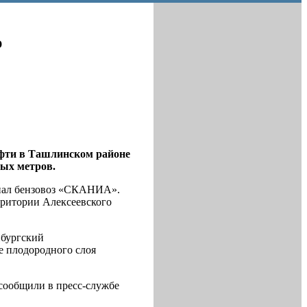
ю
ефти в Ташлинском районе
ных метров.
попал бензовоз «СКАНИА».
ритории Алексеевского
нбургский
е плодородного слоя
сообщили в пресс-службе