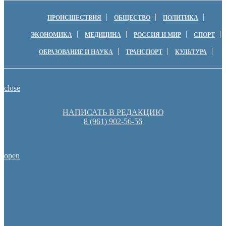
ПРОИСШЕСТВИЯ
ОБЩЕСТВО
ПОЛИТИКА
ЭКОНОМИКА
МЕДИЦИНА
РОССИЯ И МИР
СПОРТ
ОБРАЗОВАНИЕ И НАУКА
ТРАНСПОРТ
КУЛЬТУРА
close
НАПИСАТЬ В РЕДАКЦИЮ
8 (961) 902-56-56
open
Оренбуржцы увидят региональное телевидение в цифров
Денис Паслер вручил государственные награды во время празд
образования Оренбуржья
Пешеходную зону создадут на месте недостроя в Ор