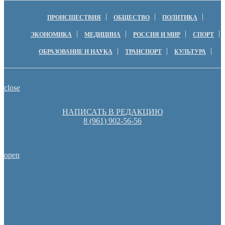
ПРОИСШЕСТВИЯ
ОБЩЕСТВО
ПОЛИТИКА
ЭКОНОМИКА
МЕДИЦИНА
РОССИЯ И МИР
СПОРТ
ОБРАЗОВАНИЕ И НАУКА
ТРАНСПОРТ
КУЛЬТУРА
close
НАПИСАТЬ В РЕДАКЦИЮ
8 (961) 902-56-56
open
Оренбургские депутаты поддержали новую структуру областно
Денис Паслер вручил государственные награды во время празд
образования Оренбуржья
Пешеходную зону создадут на месте недостроя в Ор