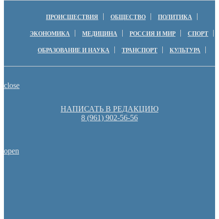
ПРОИСШЕСТВИЯ
ОБЩЕСТВО
ПОЛИТИКА
ЭКОНОМИКА
МЕДИЦИНА
РОССИЯ И МИР
СПОРТ
ОБРАЗОВАНИЕ И НАУКА
ТРАНСПОРТ
КУЛЬТУРА
close
НАПИСАТЬ В РЕДАКЦИЮ
8 (961) 902-56-56
open
Оренбургские депутаты поддержали новую структуру областно
Оренбуржцы увидят региональное телевидение в цифров
Денис Паслер вручил государственные награды во время празд
образования Оренбуржья