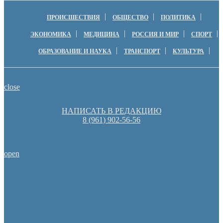
ПРОИСШЕСТВИЯ
ОБЩЕСТВО
ПОЛИТИКА
ЭКОНОМИКА
МЕДИЦИНА
РОССИЯ И МИР
СПОРТ
ОБРАЗОВАНИЕ И НАУКА
ТРАНСПОРТ
КУЛЬТУРА
close
НАПИСАТЬ В РЕДАКЦИЮ
8 (961) 902-56-56
open
Денис Паслер вручил государственные награды во время празд
образования Оренбуржья
Оренбуржцы увидят региональное телевидение в цифров
Оренбургские депутаты поддержали новую структуру областно