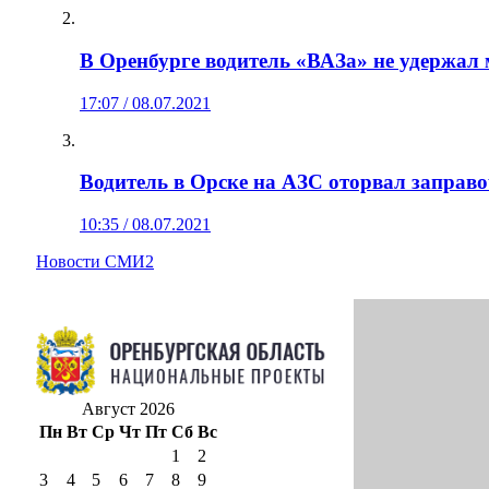
В Оренбурге водитель «ВАЗа» не удержал 
17:07 / 08.07.2021
Водитель в Орске на АЗС оторвал заправо
10:35 / 08.07.2021
Новости СМИ2
Август 2026
Пн
Вт
Ср
Чт
Пт
Сб
Вс
1
2
3
4
5
6
7
8
9