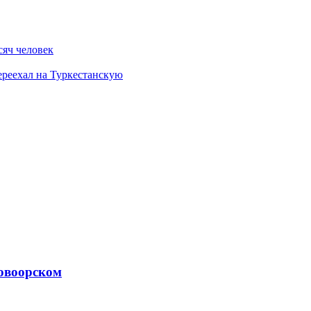
сяч человек
ереехал на Туркестанскую
Новоорском