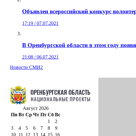
Объявлен всероссийский конкурс волонтер
17:19 / 07.07.2021
В Оренбургской области в этом году появ
21:08 / 06.07.2021
Новости СМИ2
Август 2026
Пн
Вт
Ср
Чт
Пт
Сб
Вс
1
2
3
4
5
6
7
8
9
10
11
12
13
14
15
16