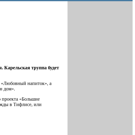
. Карельская труппа будет
и «Любовный напиток», а
н дом».
о проекта «Большие
ажды в Тифлисе, или