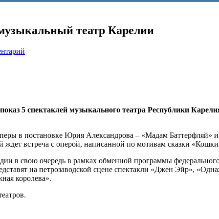
 музыкальный театр Карелии
ентарий
показ 5 спектаклей музыкального театра Республики Карелия
оперы в постановке Юрия Александрова – «Мадам Баттерфляй» 
й ждет встреча с оперой, написанной по мотивам сказки «Кошки
едии в свою очередь в рамках обменной программы федеральног
представят на петрозаводской сцене спектакли «Джен Эйр», «Одн
ная королева».
театров.