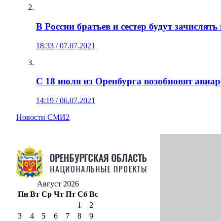
В России братьев и сестер будут зачислят
18:33 / 07.07.2021
С 18 июля из Оренбурга возобновят авиа
14:19 / 06.07.2021
Новости СМИ2
Август 2026
Пн
Вт
Ср
Чт
Пт
Сб
Вс
1
2
3
4
5
6
7
8
9