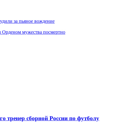
удили за пьяное вождение
и Орденом мужества посмертно
го тренер сборной России по футболу