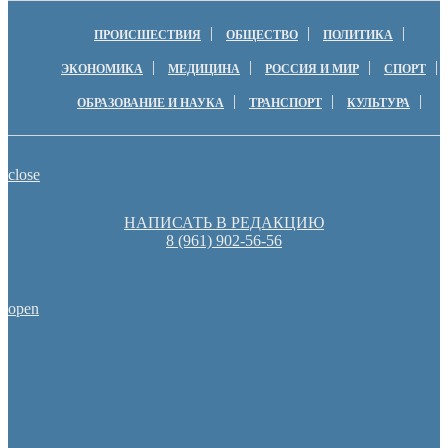
ПРОИСШЕСТВИЯ
ОБЩЕСТВО
ПОЛИТИКА
ЭКОНОМИКА
МЕДИЦИНА
РОССИЯ И МИР
СПОРТ
ОБРАЗОВАНИЕ И НАУКА
ТРАНСПОРТ
КУЛЬТУРА
close
НАПИСАТЬ В РЕДАКЦИЮ
8 (961) 902-56-56
open
Оренбуржцы увидят региональное телевидение в цифров
Пешеходную зону создадут на месте недостроя в Ор
Оренбургские депутаты поддержали новую структуру областно
Денис Паслер вручил государственные награды во время празд