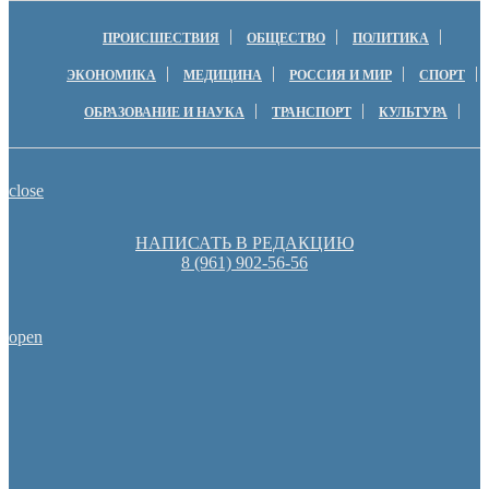
ПРОИСШЕСТВИЯ
ОБЩЕСТВО
ПОЛИТИКА
ЭКОНОМИКА
МЕДИЦИНА
РОССИЯ И МИР
СПОРТ
ОБРАЗОВАНИЕ И НАУКА
ТРАНСПОРТ
КУЛЬТУРА
close
НАПИСАТЬ В РЕДАКЦИЮ
8 (961) 902-56-56
open
Пешеходную зону создадут на месте недостроя в Ор
Денис Паслер вручил государственные награды во время празд
образования Оренбуржья
Оренбуржцы увидят региональное телевидение в цифров