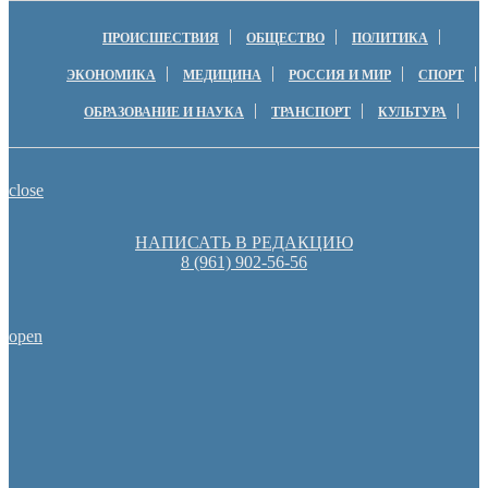
ПРОИСШЕСТВИЯ
ОБЩЕСТВО
ПОЛИТИКА
ЭКОНОМИКА
МЕДИЦИНА
РОССИЯ И МИР
СПОРТ
ОБРАЗОВАНИЕ И НАУКА
ТРАНСПОРТ
КУЛЬТУРА
close
НАПИСАТЬ В РЕДАКЦИЮ
8 (961) 902-56-56
open
Пешеходную зону создадут на месте недостроя в Ор
Денис Паслер вручил государственные награды во время празд
образования Оренбуржья
Оренбуржцы увидят региональное телевидение в цифров