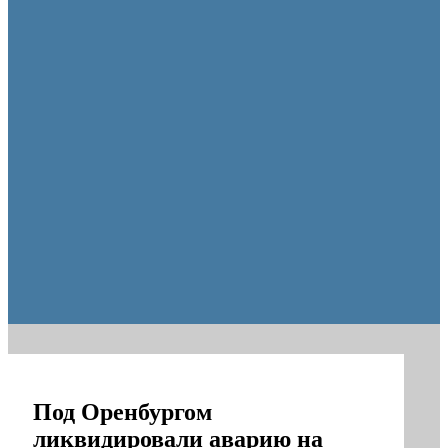
Оренбургские депутаты поддержали новую структуру областно
Под Оренбургом
ликвидировали аварию на