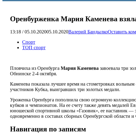
Оренбурженка Мария Каменева взяла
13:18 / 05.10.2020
05.10.2020
Валерий Бандылко
Оставить ко
Спорт
ТОП спорт
Пловчиха из Оренбурга
Мария Каменева
завоевала три зо
Обнинске 2-4 октября.
Каменева показала лучшее время на стометровках вольным с
участников Кубка, выигравших три золотых медали.
Уроженка Оренбурга пополнила свою огромную коллекцию 
кубков и чемпионатов. На ее счету также девять медалей 
юношеской спортивной школы «Газовик», ее наставник — 
одновременно в составах сборных Оренбургской области и 
Навигация по записям