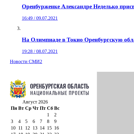
Оренбурженке Александре Неделько присв
16:49 / 09.07.2021
На Олимпиаде в Токио Оренбургскую обла
19:28 / 08.07.2021
Новости СМИ2
Август 2026
Пн
Вт
Ср
Чт
Пт
Сб
Вс
1
2
3
4
5
6
7
8
9
10
11
12
13
14
15
16