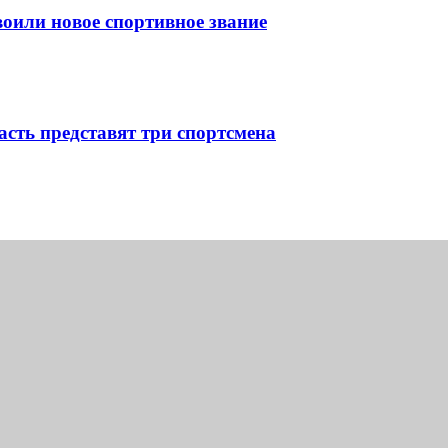
оили новое спортивное звание
сть представят три спортсмена