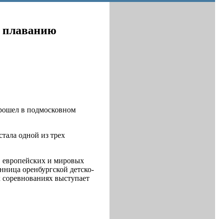
о плаванию
прошел в подмосковном
стала одной из трех
, европейских и мировых
нница оренбургской детско-
 соревнованиях выступает