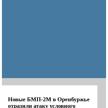
Оренбургские депутаты поддержали новую структуру областно
Новые БМП-2М в Оренбуржье
отразили атаку условного