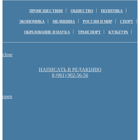
ПРОИСШЕСТВИЯ
ОБЩЕСТВО
ПОЛИТИКА
ЭКОНОМИКА
МЕДИЦИНА
РОССИЯ И МИР
СПОРТ
ОБРАЗОВАНИЕ И НАУКА
ТРАНСПОРТ
КУЛЬТУРА
close
НАПИСАТЬ В РЕДАКЦИЮ
8 (961) 902-56-56
open
Денис Паслер вручил государственные награды во время празд
образования Оренбуржья
Пешеходную зону создадут на месте недостроя в Ор
Оренбуржцы увидят региональное телевидение в цифров