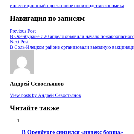
инвестиционный проект
новое производство
экономика
Навигация по записям
Previous Post
В Оренбуржье с 20 апреля объявили начало пожароопасного
Next Post
В Соль-Илецком районе организовали выездную вакцинац
Андрей Севостьянов
View posts by Андрей Севостьянов
Читайте также
В Оренбурге снизился «индекс борща»