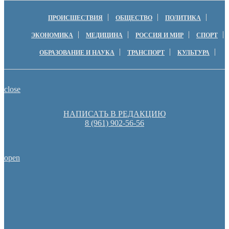
ПРОИСШЕСТВИЯ
ОБЩЕСТВО
ПОЛИТИКА
ЭКОНОМИКА
МЕДИЦИНА
РОССИЯ И МИР
СПОРТ
ОБРАЗОВАНИЕ И НАУКА
ТРАНСПОРТ
КУЛЬТУРА
close
НАПИСАТЬ В РЕДАКЦИЮ
8 (961) 902-56-56
open
Пешеходную зону создадут на месте недостроя в Ор
Оренбуржцы увидят региональное телевидение в цифров
Денис Паслер вручил государственные награды во время празд
образования Оренбуржья