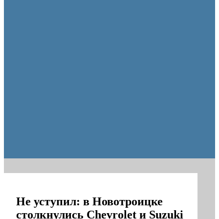
Оренбургские депутаты поддержали новую структуру областно
Не уступил: в Новотроицке
столкнулись Chevrolet и Suzuki