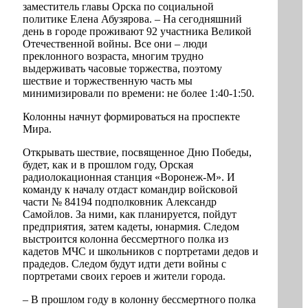
заместитель главы Орска по социальной
политике Елена Абузярова. – На сегодняшний
день в городе проживают 92 участника Великой
Отечественной войны. Все они – люди
преклонного возраста, многим трудно
выдерживать часовые торжества, поэтому
шествие и торжественную часть мы
минимизировали по времени: не более 1:40-1:50.
Колонны начнут формироваться на проспекте
Мира.
Открывать шествие, посвященное Дню Победы,
будет, как и в прошлом году, Орская
радиолокационная станция «Воронеж-М». И
команду к началу отдаст командир войсковой
части № 84194 подполковник Александр
Самойлов. За ними, как планируется, пойдут
предприятия, затем кадеты, юнармия. Следом
выстроится колонна бессмертного полка из
кадетов МЧС и школьников с портретами дедов и
прадедов. Следом будут идти дети войны с
портретами своих героев и жители города.
– В прошлом году в колонну бессмертного полка