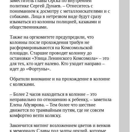
заместитель главы Орска по внутренней
политике Сергей Дунаев. – Отнеситесь с
пониманием к досмотру с металлоискателями и с
собаками. Лица в нетрезвом виде будут сразу
изыматься из колонны полицией, казаками и
общественниками.
Также на оргкомитете предупредили, что
колонны после прохождения трибун не
расформировываются на Комсомольской
площади. Старшие проводят колонну до
остановки «Улица Ленинского Комсомола» – это
для тех, кто идет налево. Кто уходит направо –
идет до «Фортуны».
Обратили внимание и на прохождение в колонне
с колясками.
– Более 2 часов находиться в колонне – это
неправильно по отношению к ребенку, – заметила
Елена Абузярова. – Тем более что шествие
движется по трамвайным путям, где не совсем
комфортно везти коляску.
Закончится митинг возложением цветов и венков
к мемориалу Славы под залпы орудий, которые