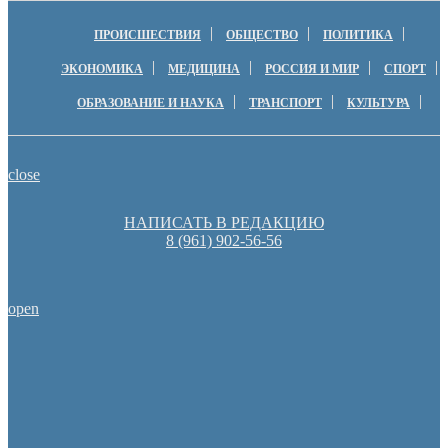
ПРОИСШЕСТВИЯ
ОБЩЕСТВО
ПОЛИТИКА
ЭКОНОМИКА
МЕДИЦИНА
РОССИЯ И МИР
СПОРТ
ОБРАЗОВАНИЕ И НАУКА
ТРАНСПОРТ
КУЛЬТУРА
close
НАПИСАТЬ В РЕДАКЦИЮ
8 (961) 902-56-56
open
Оренбургские депутаты поддержали новую структуру областно
Денис Паслер вручил государственные награды во время празд
образования Оренбуржья
Оренбуржцы увидят региональное телевидение в цифров