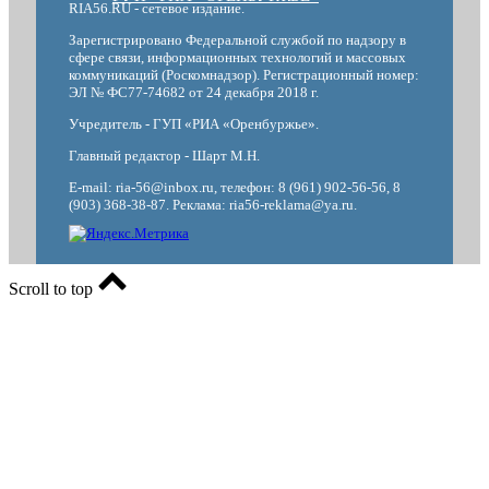
RIA56.RU - сетевое издание.
Зарегистрировано Федеральной службой по надзору в
сфере связи, информационных технологий и массовых
коммуникаций (Роскомнадзор). Регистрационный номер:
ЭЛ № ФС77-74682 от 24 декабря 2018 г.
Учредитель - ГУП «РИА «Оренбуржье».
Главный редактор - Шарт М.Н.
E-mail: ria-56@inbox.ru, телефон: 8 (961) 902-56-56, 8
(903) 368-38-87. Реклама: ria56-reklama@ya.ru.
Scroll to top