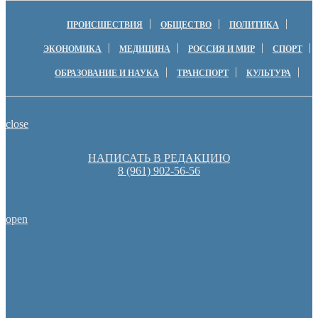
ПРОИСШЕСТВИЯ
ОБЩЕСТВО
ПОЛИТИКА
ЭКОНОМИКА
МЕДИЦИНА
РОССИЯ И МИР
СПОРТ
ОБРАЗОВАНИЕ И НАУКА
ТРАНСПОРТ
КУЛЬТУРА
close
НАПИСАТЬ В РЕДАКЦИЮ
8 (961) 902-56-56
open
Оренбургские депутаты поддержали новую структуру областно
Оренбуржцы увидят региональное телевидение в цифров
Пешеходную зону создадут на месте недостроя в Ор
Денис Паслер вручил государственные награды во время празд