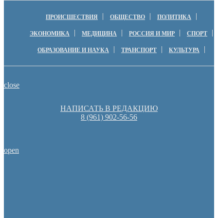
ПРОИСШЕСТВИЯ
ОБЩЕСТВО
ПОЛИТИКА
ЭКОНОМИКА
МЕДИЦИНА
РОССИЯ И МИР
СПОРТ
ОБРАЗОВАНИЕ И НАУКА
ТРАНСПОРТ
КУЛЬТУРА
close
НАПИСАТЬ В РЕДАКЦИЮ
8 (961) 902-56-56
open
Оренбуржцы увидят региональное телевидение в цифров
Оренбургские депутаты поддержали новую структуру областно
Денис Паслер вручил государственные награды во время празд
образования Оренбуржья