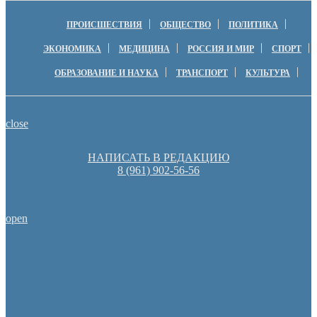
ПРОИСШЕСТВИЯ
ОБЩЕСТВО
ПОЛИТИКА
ЭКОНОМИКА
МЕДИЦИНА
РОССИЯ И МИР
СПОРТ
ОБРАЗОВАНИЕ И НАУКА
ТРАНСПОРТ
КУЛЬТУРА
close
НАПИСАТЬ В РЕДАКЦИЮ
8 (961) 902-56-56
open
Пешеходную зону создадут на месте недостроя в Ор
Денис Паслер вручил государственные награды во время празд
образования Оренбуржья
Оренбуржцы увидят региональное телевидение в цифров