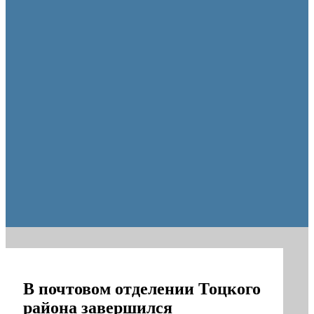
Оренбургские депутаты поддержали новую структуру областно
В почтовом отделении Тоцкого
района завершился