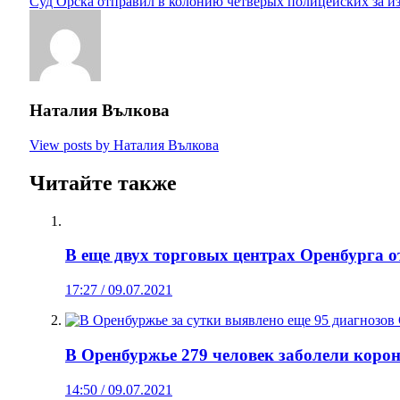
Суд Орска отправил в колонию четверых полицейских за и
Наталия Вълкова
View posts by Наталия Вълкова
Читайте также
В еще двух торговых центрах Оренбурга
17:27 / 09.07.2021
В Оренбуржье 279 человек заболели корон
14:50 / 09.07.2021