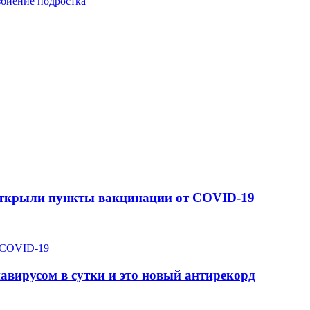
збиение подростка
 открыли пункты вакцинации от COVID-19
авирусом в сутки и это новый антирекорд