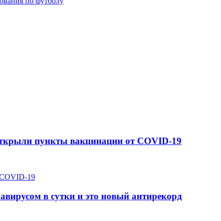
ования по футболу
 открыли пункты вакцинации от COVID-19
авирусом в сутки и это новый антирекорд