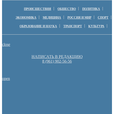
ПРОИСШЕСТВИЯ
ОБЩЕСТВО
ПОЛИТИКА
ЭКОНОМИКА
МЕДИЦИНА
РОССИЯ И МИР
СПОРТ
ОБРАЗОВАНИЕ И НАУКА
ТРАНСПОРТ
КУЛЬТУРА
close
НАПИСАТЬ В РЕДАКЦИЮ
8 (961) 902-56-56
open
Оренбургские депутаты поддержали новую структуру областно
Оренбуржцы увидят региональное телевидение в цифров
Денис Паслер вручил государственные награды во время празд
образования Оренбуржья