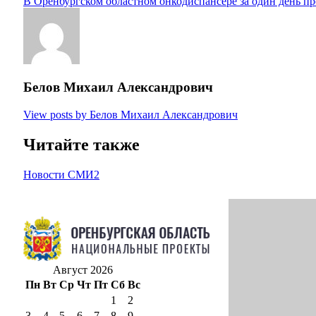
В Оренбургском областном онкодиспансере за один день пр
Белов Михаил Александрович
View posts by Белов Михаил Александрович
Читайте также
Новости СМИ2
Август 2026
Пн
Вт
Ср
Чт
Пт
Сб
Вс
1
2
3
4
5
6
7
8
9