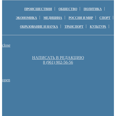
ПРОИСШЕСТВИЯ
ОБЩЕСТВО
ПОЛИТИКА
ЭКОНОМИКА
МЕДИЦИНА
РОССИЯ И МИР
СПОРТ
ОБРАЗОВАНИЕ И НАУКА
ТРАНСПОРТ
КУЛЬТУРА
close
НАПИСАТЬ В РЕДАКЦИЮ
8 (961) 902-56-56
open
Оренбуржцы увидят региональное телевидение в цифров
Пешеходную зону создадут на месте недостроя в Ор
Оренбургские депутаты поддержали новую структуру областно
Денис Паслер вручил государственные награды во время празд