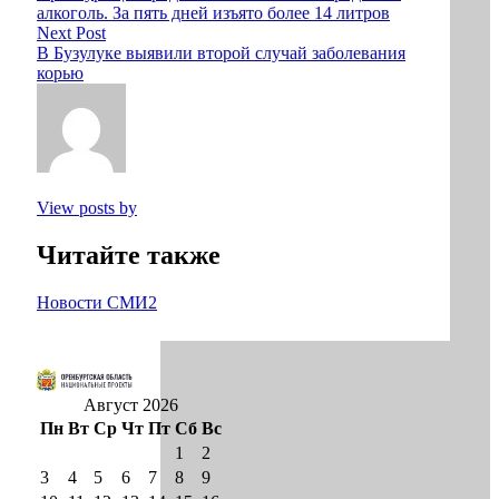
алкоголь. За пять дней изъято более 14 литров
Next Post
В Бузулуке выявили второй случай заболевания
корью
View posts by
Читайте также
Новости СМИ2
Август 2026
Пн
Вт
Ср
Чт
Пт
Сб
Вс
1
2
3
4
5
6
7
8
9