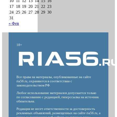
10
11
12
13
14
15
16
17
18
19
20
21
22
23
24
25
26
27
28
29
30
31
« Фев
18+
Все права на материалы, опубликованные на сайте
ria56.ru, охраняются в соответствии с
законодательством РФ.
Любое использование материалов допускается только
по согласованию с редакцией, гиперссылка на источник
обязательна.
Редакция не несет ответственности за достоверность
рекламных объявлений, размещенных на сайте ria56.ru, а