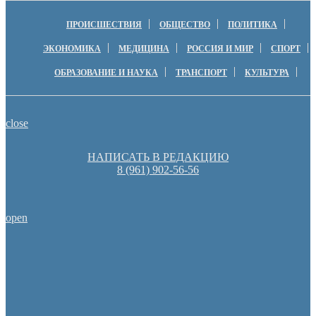
ПРОИСШЕСТВИЯ
ОБЩЕСТВО
ПОЛИТИКА
ЭКОНОМИКА
МЕДИЦИНА
РОССИЯ И МИР
СПОРТ
ОБРАЗОВАНИЕ И НАУКА
ТРАНСПОРТ
КУЛЬТУРА
close
НАПИСАТЬ В РЕДАКЦИЮ
8 (961) 902-56-56
open
Пешеходную зону создадут на месте недостроя в Ор
Оренбуржцы увидят региональное телевидение в цифров
Денис Паслер вручил государственные награды во время празд
образования Оренбуржья