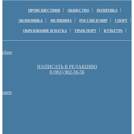
ПРОИСШЕСТВИЯ
ОБЩЕСТВО
ПОЛИТИКА
ЭКОНОМИКА
МЕДИЦИНА
РОССИЯ И МИР
СПОРТ
ОБРАЗОВАНИЕ И НАУКА
ТРАНСПОРТ
КУЛЬТУРА
close
НАПИСАТЬ В РЕДАКЦИЮ
8 (961) 902-56-56
open
Оренбуржцы увидят региональное телевидение в цифров
Оренбургские депутаты поддержали новую структуру областно
Пешеходную зону создадут на месте недостроя в Ор
Денис Паслер вручил государственные награды во время празд