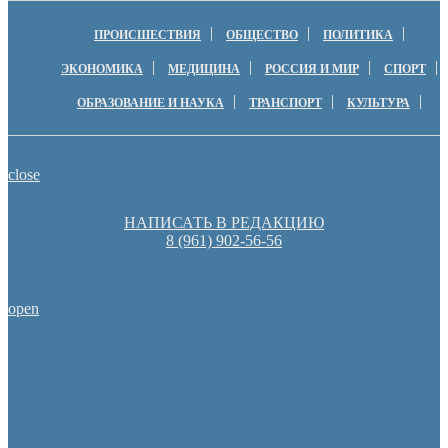
ПРОИСШЕСТВИЯ
ОБЩЕСТВО
ПОЛИТИКА
ЭКОНОМИКА
МЕДИЦИНА
РОССИЯ И МИР
СПОРТ
ОБРАЗОВАНИЕ И НАУКА
ТРАНСПОРТ
КУЛЬТУРА
close
НАПИСАТЬ В РЕДАКЦИЮ
8 (961) 902-56-56
open
Оренбургские депутаты поддержали новую структуру областно
Денис Паслер вручил государственные награды во время празд
образования Оренбуржья
Пешеходную зону создадут на месте недостроя в Ор