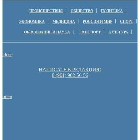
ПРОИСШЕСТВИЯ
ОБЩЕСТВО
ПОЛИТИКА
ЭКОНОМИКА
МЕДИЦИНА
РОССИЯ И МИР
СПОРТ
ОБРАЗОВАНИЕ И НАУКА
ТРАНСПОРТ
КУЛЬТУРА
close
НАПИСАТЬ В РЕДАКЦИЮ
8 (961) 902-56-56
open
Оренбургские депутаты поддержали новую структуру областно
Денис Паслер вручил государственные награды во время празд
образования Оренбуржья
Оренбуржцы увидят региональное телевидение в цифров