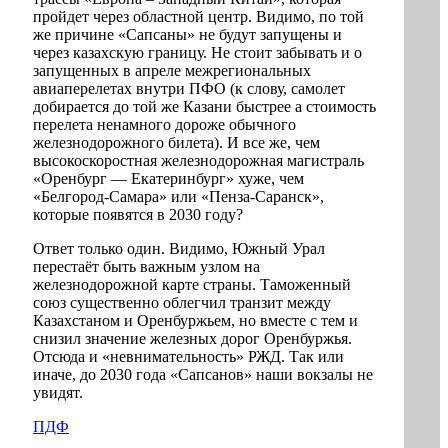
пройдет через областной центр. Видимо, по той
же причине «Сапсаны» не будут запущены и
через казахскую границу. Не стоит забывать и о
запущенных в апреле межрегиональных
авиаперелетах внутри ПФО (к слову, самолет
добирается до той же Казани быстрее а стоимость
перелета ненамного дороже обычного
железнодорожного билета). И все же, чем
высокоскоростная железнодорожная магистраль
«Оренбург — Екатеринбург» хуже, чем
«Белгород-Самара» или «Пенза-Саранск»,
которые появятся в 2030 году?
Ответ только один. Видимо, Южный Урал
перестаёт быть важным узлом на
железнодорожной карте страны. Таможенный
союз существенно облегчил транзит между
Казахстаном и Оренбуржьем, но вместе с тем и
снизил значение железных дорог Оренбуржья.
Отсюда и «невнимательность» РЖД. Так или
иначе, до 2030 года «Сапсанов» наши вокзалы не
увидят.
ПДФ