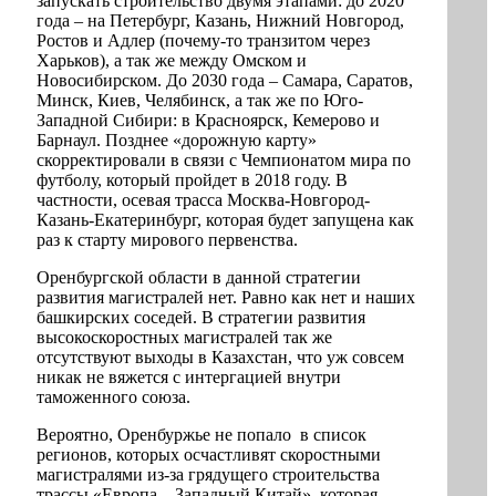
запускать строительство двумя этапами: до 2020
года – на Петербург, Казань, Нижний Новгород,
Ростов и Адлер (почему-то транзитом через
Харьков), а так же между Омском и
Новосибирском. До 2030 года – Самара, Саратов,
Минск, Киев, Челябинск, а так же по Юго-
Западной Сибири: в Красноярск, Кемерово и
Барнаул. Позднее «дорожную карту»
скорректировали в связи с Чемпионатом мира по
футболу, который пройдет в 2018 году. В
частности, осевая трасса Москва-Новгород-
Казань-Екатеринбург, которая будет запущена как
раз к старту мирового первенства.
Оренбургской области в данной стратегии
развития магистралей нет. Равно как нет и наших
башкирских соседей. В стратегии развития
высокоскоростных магистралей так же
отсутствуют выходы в Казахстан, что уж совсем
никак не вяжется с интергацией внутри
таможенного союза.
Вероятно, Оренбуржье не попало в список
регионов, которых осчастливят скоростными
магистралями из-за грядущего строительства
трассы «Европа – Западный Китай», которая