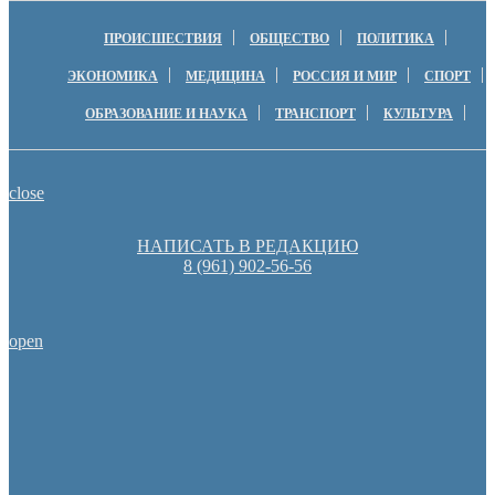
ПРОИСШЕСТВИЯ
ОБЩЕСТВО
ПОЛИТИКА
ЭКОНОМИКА
МЕДИЦИНА
РОССИЯ И МИР
СПОРТ
ОБРАЗОВАНИЕ И НАУКА
ТРАНСПОРТ
КУЛЬТУРА
close
НАПИСАТЬ В РЕДАКЦИЮ
8 (961) 902-56-56
open
Оренбуржцы увидят региональное телевидение в цифров
Пешеходную зону создадут на месте недостроя в Ор
Оренбургские депутаты поддержали новую структуру областно
Денис Паслер вручил государственные награды во время празд