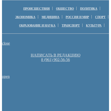
ПРОИСШЕСТВИЯ
ОБЩЕСТВО
ПОЛИТИКА
ЭКОНОМИКА
МЕДИЦИНА
РОССИЯ И МИР
СПОРТ
ОБРАЗОВАНИЕ И НАУКА
ТРАНСПОРТ
КУЛЬТУРА
close
НАПИСАТЬ В РЕДАКЦИЮ
8 (961) 902-56-56
open
Оренбуржцы увидят региональное телевидение в цифров
Оренбургские депутаты поддержали новую структуру областно
Пешеходную зону создадут на месте недостроя в Ор
Денис Паслер вручил государственные награды во время празд