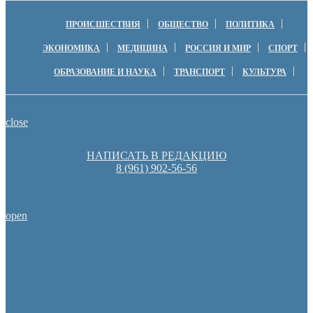
ПРОИСШЕСТВИЯ
ОБЩЕСТВО
ПОЛИТИКА
ЭКОНОМИКА
МЕДИЦИНА
РОССИЯ И МИР
СПОРТ
ОБРАЗОВАНИЕ И НАУКА
ТРАНСПОРТ
КУЛЬТУРА
close
НАПИСАТЬ В РЕДАКЦИЮ
8 (961) 902-56-56
open
Денис Паслер вручил государственные награды во время празд
образования Оренбуржья
Оренбуржцы увидят региональное телевидение в цифров
Оренбургские депутаты поддержали новую структуру областно