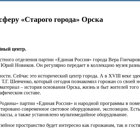
сферу «Старого города» Орска
йный центр.
стного отделения партии «Единая Россия» города Вера Гончаров
 Юрий Новиков. Он регулярно передает в коллекцию музея разн
сти. Сейчас это исторический центр города. А в XVIII веке зде
й Т.Г. Шевченко, который сегодня познакомил горожан со своей 
материал – история основания Орска, жизнь и быт жителей того
афическом составе.
й Родины» партии «Единая Россия» и народной программы в пом
ировано современное световое оборудование, экспозиции. Есть 
классы, а также установлено мультимедийное оборудование.
ейное пространство будет интересно как горожанам, так и гост