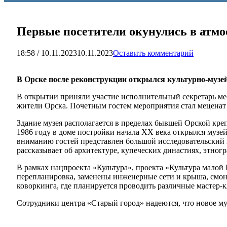
Первые посетители окунулись в атмо
18:58 / 10.11.2023
10.11.2023
Оставить комментарий
В Орске после реконструкции открылся культурно-музе
В открытии приняли участие исполнительный секретарь ме
жители Орска. Почетным гостем мероприятия стал меценат
Здание музея располагается в пределах бывшей Орской крепо
1986 году в доме постройки начала XX века открылся музе
вниманию гостей представлен большой исследовательский 
рассказывает об архитектуре, купеческих династиях, этногр
В рамках нацпроекта «Культура», проекта «Культура мало
перепланировка, заменены инженерные сети и крыша, смонт
коворкинга, где планируется проводить различные мастер-
Сотрудники центра «Старый город» надеются, что новое муз