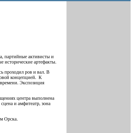
а, партийные активисты и
ые исторические артефакты.
сь проходил ров и вал. В
новой концепцией. К
 времени. Экспозиция
ещениях центра выполнена
сцена и амфитеатр, зона
ям Орска.