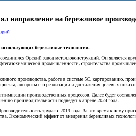
ял направление на бережливое производ
тарий
, использующих бережливые технологии.
исоединился Орский завод металлоконструкций. Он является к
нефтегазохимической промышленности, строительства промышле
ивого производства, работе в системе 5С, картированию, прои
проекта, алгоритм его реализации и достижения целевых показат
птимизации производственных процессов. Далее будет составлен
нию производительности подведут в апреле 2024 года.
роизводительность труда» с 2019 года. За это время к нему при
ства. Экономический эффект от внедрения бережливых технолог