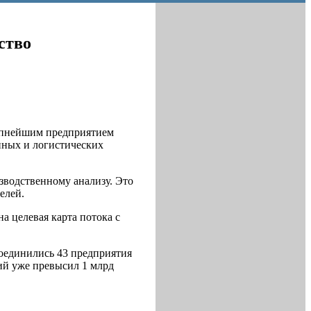
ство
рупнейшим предприятием
нных и логистических
зводственному анализу. Это
елей.
а целевая карта потока с
соединились 43 предприятия
ий уже превысил 1 млрд