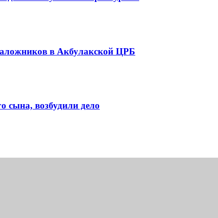
заложников в Акбулакской ЦРБ
о сына, возбудили дело