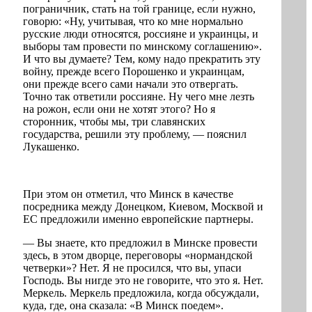
пограничник, стать на той границе, если нужно,
говорю: «Ну, учитывая, что ко мне нормально
русские люди относятся, россияне и украинцы, и
выборы там провести по минскому соглашению».
И что вы думаете? Тем, кому надо прекратить эту
войну, прежде всего Порошенко и украинцам,
они прежде всего сами начали это отвергать.
Точно так ответили россияне. Ну чего мне лезть
на рожон, если они не хотят этого? Но я
сторонник, чтобы мы, три славянских
государства, решили эту проблему, — пояснил
Лукашенко.
При этом он отметил, что Минск в качестве
посредника между Донецком, Киевом, Москвой и
ЕС предложили именно европейские партнеры.
— Вы знаете, кто предложил в Минске провести
здесь, в этом дворце, переговоры «нормандской
четверки»? Нет. Я не просился, что вы, упаси
Господь. Вы нигде это не говорите, что это я. Нет.
Меркель. Меркель предложила, когда обсуждали,
куда, где, она сказала: «В Минск поедем».