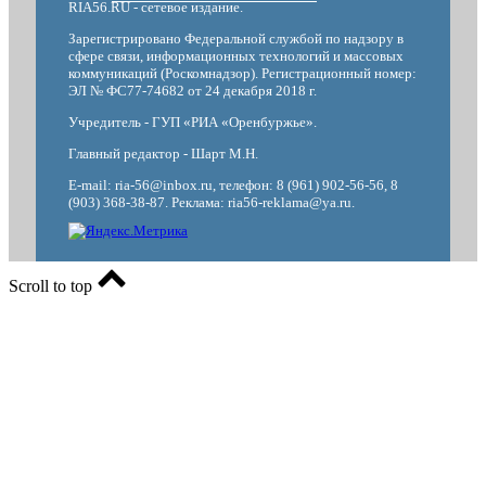
RIA56.RU - сетевое издание.
Зарегистрировано Федеральной службой по надзору в
сфере связи, информационных технологий и массовых
коммуникаций (Роскомнадзор). Регистрационный номер:
ЭЛ № ФС77-74682 от 24 декабря 2018 г.
Учредитель - ГУП «РИА «Оренбуржье».
Главный редактор - Шарт М.Н.
E-mail: ria-56@inbox.ru, телефон: 8 (961) 902-56-56, 8
(903) 368-38-87. Реклама: ria56-reklama@ya.ru.
Scroll to top