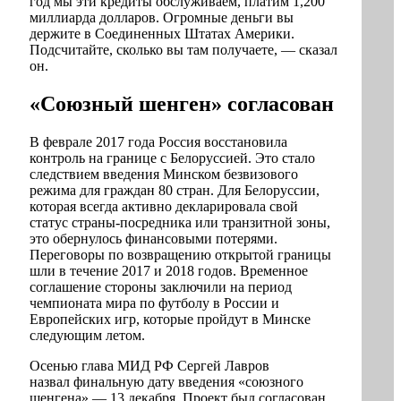
год мы эти кредиты обслуживаем, платим 1,200
миллиарда долларов. Огромные деньги вы
держите в Соединенных Штатах Америки.
Подсчитайте, сколько вы там получаете, — сказал
он.
«Союзный шенген» согласован
В феврале 2017 года Россия восстановила
контроль на границе с Белоруссией. Это стало
следствием введения Минском безвизового
режима для граждан 80 стран. Для Белоруссии,
которая всегда активно декларировала свой
статус страны-посредника или транзитной зоны,
это обернулось финансовыми потерями.
Переговоры по возвращению открытой границы
шли в течение 2017 и 2018 годов. Временное
соглашение стороны заключили на период
чемпионата мира по футболу в России и
Европейских игр, которые пройдут в Минске
следующим летом.
Осенью глава МИД РФ Сергей Лавров
назвал финальную дату введения «союзного
шенгена» — 13 декабря. Проект был согласован,