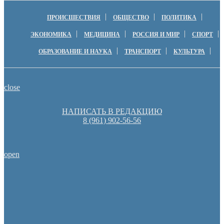
ПРОИСШЕСТВИЯ
ОБЩЕСТВО
ПОЛИТИКА
ЭКОНОМИКА
МЕДИЦИНА
РОССИЯ И МИР
СПОРТ
ОБРАЗОВАНИЕ И НАУКА
ТРАНСПОРТ
КУЛЬТУРА
close
НАПИСАТЬ В РЕДАКЦИЮ
8 (961) 902-56-56
open
Оренбуржцы увидят региональное телевидение в цифров
Пешеходную зону создадут на месте недостроя в Ор
Денис Паслер вручил государственные награды во время празд
образования Оренбуржья