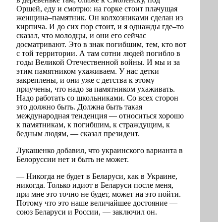
Оршей, еду и смотрю: на горке стоит плачущая
женщина–памятник. Он колхозниками сделан из
кирпича. И до сих пор стоит, и я однажды где–то
сказал, что молодцы, и они его сейчас
досматривают. Это в знак погибшим, тем, кто вот
с той территории. А там сотни людей погибло в
годы Великой Отечественной войны. И мы и за
этим памятником ухаживаем. У нас детки
закреплены, и они уже с детства к этому
приучены, что надо за памятником ухаживать.
Надо работать со школьниками. Со всех сторон
это должно быть. Должна быть такая
международная тенденция — относиться хорошо
к памятникам, к погибшим, к страждущим, к
бедным людям, — сказал президент.
Лукашенко добавил, что украинского варианта в
Белоруссии нет и быть не может.
— Никогда не будет в Беларуси, как в Украине,
никогда. Только идиот в Беларуси после меня,
при мне это точно не будет, может на это пойти.
Потому что это наше величайшее достояние —
союз Беларуси и России, — заключил он.