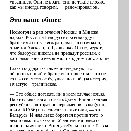
украинцев. Они не враги, они не такие плохие,
как мы иногда говорим, — резюмировал он.
Это наше общее
Несмотря на разногласия Москвы и Минска,
народы России и Белоруссии всегда будут
братскими и эту связь разорвать невозможно,
отметил Александр Лукашенко. Он подчеркнул,
что белорусы никогда не предадут россиян, с
которыми много веков жили в одном государстве.
Глава государства также подчеркнул, что
общность наций и братские отношения – это не
только совместное будущее, но и общая история,
зачастую – трагическая.
— Это общее потерять ни в коем случае нельзя.
На этом мы стоим и стоять будем. Единственная
республика, которая не переименовывала (улиц –
прим. RIA56) и не сносила памятники, — это
Беларусь. И нам легко бороться против того, о
чем только что сказали. У нас нет ни одного
просто памятника. Вот я у себя на родине, бывая
в деревеньке там, ближе к Смоленску, под