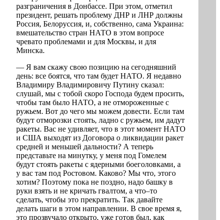
разграничения в Донбассе. При этом, отметил
президент, решать проблему ДНР и ЛНР должны
Россия, Белоруссия, и, собственно, сама Украина:
вмешательство стран НАТО в этом вопросе
чревато проблемами и для Москвы, и для
Минска.
— Я вам скажу свою позицию на сегодняшний
день: все боятся, что там будет НАТО. Я недавно
Владимиру Владимировичу Путину сказал:
слушай, мы с тобой скоро Господа будем просить,
чтобы там было НАТО, а не отмороженные с
ружьем. Вот до чего мы можем довести. Если там
будут отморозки стоять, ладно с ружьем, им дадут
ракеты. Вас не удивляет, что в этот момент НАТО
и США выходят из Договора о ликвидации ракет
средней и меньшей дальности? А теперь
представьте на минутку, у меня под Гомелем
будут стоять ракеты с ядерными боеголовками, а
у вас там под Ростовом. Каково? Мы что, этого
хотим? Поэтому пока не поздно, надо башку в
руки взять и не кричать гвалтом, а что–то
сделать, чтобы это прекратить. Так давайте
делать шаги в этом направлении. В свое время я,
это прозвучало открыто, уже готов был, как