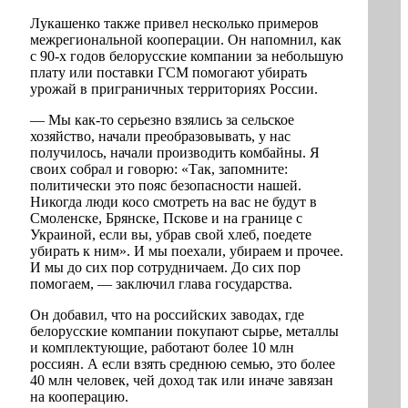
Лукашенко также привел несколько примеров
межрегиональной кооперации. Он напомнил, как
с 90-х годов белорусские компании за небольшую
плату или поставки ГСМ помогают убирать
урожай в приграничных территориях России.
— Мы как-то серьезно взялись за сельское
хозяйство, начали преобразовывать, у нас
получилось, начали производить комбайны. Я
своих собрал и говорю: «Так, запомните:
политически это пояс безопасности нашей.
Никогда люди косо смотреть на вас не будут в
Смоленске, Брянске, Пскове и на границе с
Украиной, если вы, убрав свой хлеб, поедете
убирать к ним». И мы поехали, убираем и прочее.
И мы до сих пор сотрудничаем. До сих пор
помогаем, — заключил глава государства.
Он добавил, что на российских заводах, где
белорусские компании покупают сырье, металлы
и комплектующие, работают более 10 млн
россиян. А если взять среднюю семью, это более
40 млн человек, чей доход так или иначе завязан
на кооперацию.