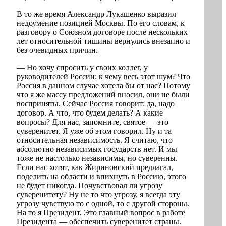
В то же время Александр Лукашенко выразил
недоумение позицией Москвы. По его словам, к
разговору о Союзном договоре после нескольких
лет относительной тишины вернулись внезапно и
без очевидных причин.
— Но хочу спросить у своих коллег, у
руководителей России: к чему весь этот шум? Что
Россия в данном случае хотела бы от нас? Потому
что я же массу предложений вносил, они не были
восприняты. Сейчас Россия говорит: да, надо
договор. А что, что будем делать? А какие
вопросы? Для нас, запомните, святое — это
суверенитет. Я уже об этом говорил. Ну и та
относительная независимость. Я считаю, что
абсолютно независимых государств нет. И мы
тоже не настолько независимы, но суверенны.
Если нас хотят, как Жириновский предлагал,
поделить на области и впихнуть в Россию, этого
не будет никогда. Почувствовал ли угрозу
суверенитету? Ну не то что угрозу, я всегда эту
угрозу чувствую то с одной, то с другой стороны.
На то я Президент. Это главный вопрос в работе
Президента — обеспечить суверенитет страны.