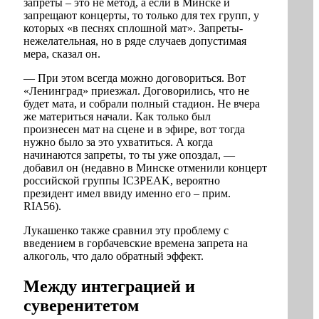
запреты – это не метод, а если в Минске и
запрещают концерты, то только для тех групп, у
которых «в песнях сплошной мат». Запреты-
нежелательная, но в ряде случаев допустимая
мера, сказал он.
— При этом всегда можно договориться. Вот
«Ленинград» приезжал. Договорились, что не
будет мата, и собрали полный стадион. Не вчера
же материться начали. Как только был
произнесен мат на сцене и в эфире, вот тогда
нужно было за это ухватиться. А когда
начинаются запреты, то ты уже опоздал, —
добавил он (недавно в Минске отменили концерт
российской группы IC3PEAK, вероятно
президент имел ввиду именно его – прим.
RIA56).
Лукашенко также сравнил эту проблему с
введением в горбачевские времена запрета на
алкоголь, что дало обратный эффект.
Между интеграцией и
суверенитетом