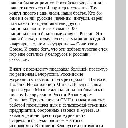
нашли бы компромисс. Российская Федерация —
наш стратегический партнер и союзник. Там
живут просто наши люди, наши братья. Кто бы
они ни были: русские, чеченцы, ингуши, евреи
или какой–то представитель другой
национальности из тех свыше 100
национальностей, которые живут в России. Это
наши братья, потому что вчера мы жили в одной
квартире, в одном государстве — Советском
Союзе. И слава богу, что эти добрые чувства с тех
пор еще остались у белорусов и россиян, —
сказал он.
Визит к президенту предварял большой пресс-тур
по регионам Белоруссии. Российские
журналисты посетили четыре города — Витебск,
Полоцк, Новополоцк и Минск. Перед началом
пресс-тура в Москве журналисты пообщались с
послом Белоруссии в России Владимиром
Семашко. Представители СМИ познакомились с
работой промышленных и сельскохозяйственных
предприятий, оборонных заводов и музеев. В
каждом районе пресс-тура журналисты
встречались с руководством местных
исполкомов. В столице Белоруссии сотрудники