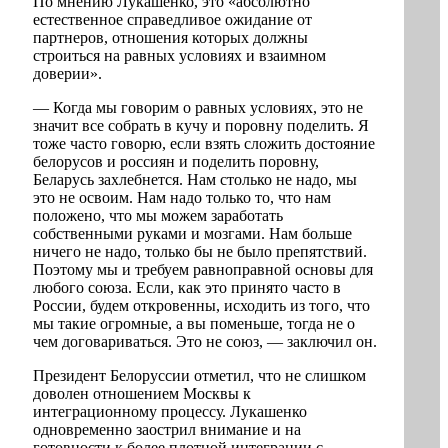
По мнению Лукашенко, это «абсолютно
естественное справедливое ожидание от
партнеров, отношения которых должны
строиться на равных условиях и взаимном
доверии».
— Когда мы говорим о равных условиях, это не
значит все собрать в кучу и поровну поделить. Я
тоже часто говорю, если взять сложить достояние
белорусов и россиян и поделить поровну,
Беларусь захлебнется. Нам столько не надо, мы
это не освоим. Нам надо только то, что нам
положено, что мы можем заработать
собственными руками и мозгами. Нам больше
ничего не надо, только бы не было препятствий.
Поэтому мы и требуем равноправной основы для
любого союза. Если, как это принято часто в
России, будем откровенны, исходить из того, что
мы такие огромные, а вы поменьше, тогда не о
чем договариваться. Это не союз, — заключил он.
Президент Белоруссии отметил, что не слишком
доволен отношением Москвы к
интеграционному процессу. Лукашенко
одновременно заострил внимание и на
готовности к более плотной интеграции с