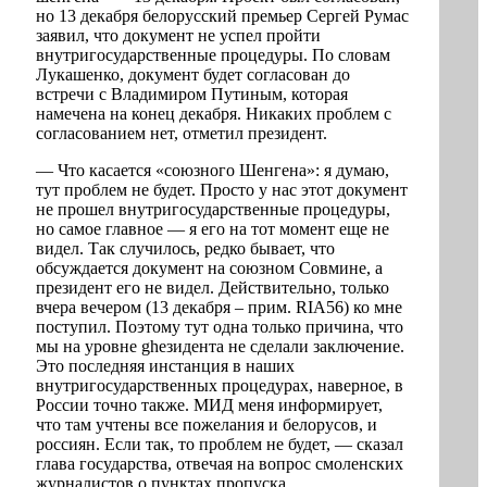
но 13 декабря белорусский премьер Сергей Румас
заявил, что документ не успел пройти
внутригосударственные процедуры. По словам
Лукашенко, документ будет согласован до
встречи с Владимиром Путиным, которая
намечена на конец декабря. Никаких проблем с
согласованием нет, отметил президент.
— Что касается «союзного Шенгена»: я думаю,
тут проблем не будет. Просто у нас этот документ
не прошел внутригосударственные процедуры,
но самое главное — я его на тот момент еще не
видел. Так случилось, редко бывает, что
обсуждается документ на союзном Совмине, а
президент его не видел. Действительно, только
вчера вечером (13 декабря – прим. RIA56) ко мне
поступил. Поэтому тут одна только причина, что
мы на уровне ghезидента не сделали заключение.
Это последняя инстанция в наших
внутригосударственных процедурах, наверное, в
России точно также. МИД меня информирует,
что там учтены все пожелания и белорусов, и
россиян. Если так, то проблем не будет, — сказал
глава государства, отвечая на вопрос смоленских
журналистов о пунктах пропуска.