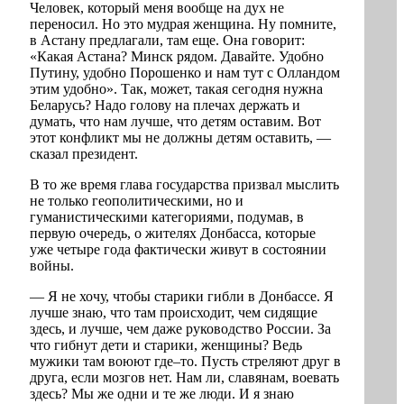
Человек, который меня вообще на дух не
переносил. Но это мудрая женщина. Ну помните,
в Астану предлагали, там еще. Она говорит:
«Какая Астана? Минск рядом. Давайте. Удобно
Путину, удобно Порошенко и нам тут с Олландом
этим удобно». Так, может, такая сегодня нужна
Беларусь? Надо голову на плечах держать и
думать, что нам лучше, что детям оставим. Вот
этот конфликт мы не должны детям оставить, —
сказал президент.
В то же время глава государства призвал мыслить
не только геополитическими, но и
гуманистическими категориями, подумав, в
первую очередь, о жителях Донбасса, которые
уже четыре года фактически живут в состоянии
войны.
— Я не хочу, чтобы старики гибли в Донбассе. Я
лучше знаю, что там происходит, чем сидящие
здесь, и лучше, чем даже руководство России. За
что гибнут дети и старики, женщины? Ведь
мужики там воюют где–то. Пусть стреляют друг в
друга, если мозгов нет. Нам ли, славянам, воевать
здесь? Мы же одни и те же люди. И я знаю