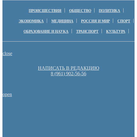
ПРОИСШЕСТВИЯ
ОБЩЕСТВО
ПОЛИТИКА
ЭКОНОМИКА
МЕДИЦИНА
РОССИЯ И МИР
СПОРТ
ОБРАЗОВАНИЕ И НАУКА
ТРАНСПОРТ
КУЛЬТУРА
close
НАПИСАТЬ В РЕДАКЦИЮ
8 (961) 902-56-56
open
Пешеходную зону создадут на месте недостроя в Ор
Оренбуржцы увидят региональное телевидение в цифров
Оренбургские депутаты поддержали новую структуру областно
Денис Паслер вручил государственные награды во время празд