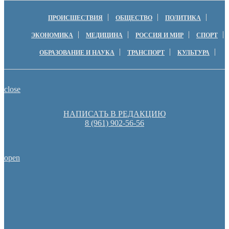
ПРОИСШЕСТВИЯ
ОБЩЕСТВО
ПОЛИТИКА
ЭКОНОМИКА
МЕДИЦИНА
РОССИЯ И МИР
СПОРТ
ОБРАЗОВАНИЕ И НАУКА
ТРАНСПОРТ
КУЛЬТУРА
close
НАПИСАТЬ В РЕДАКЦИЮ
8 (961) 902-56-56
open
Пешеходную зону создадут на месте недостроя в Ор
Денис Паслер вручил государственные награды во время празд
образования Оренбуржья
Оренбургские депутаты поддержали новую структуру областно