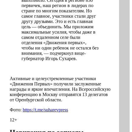
выполнило. Сегодня в регионе 830
первичек, наш регион в лидерах по
стране по многим показателям. Но
самое главное, участники стали друг
другу друзьями. Это и есть главная
цель — объединить. Мы приложим
максимальные усилия, чтобы даже в
самом отдаленном селе были
отделения «Движения первых»,
чтобы ни один ребенок не остался без
внимания, — подчеркнул вице-
губернатор Игорь Сухарев.
Активные и целеустремленные участники
«Движения Первых» получили заслуженные
награды и яркие впечатления. На Всероссийскую
конференцию в Москву отправятся 13 делегатов
от Оренбургской области.
Фото:
https://t.me/suharevpress
12+