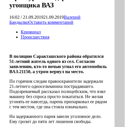
угонщика ВАЗ
16:02 / 21.09.2019
21.09.2019
Валерий
Бандылко
Оставить комментарий
Криминал
Происшествия
В полицию Саракташского района обратился
51-летний житель одного из сел. Согласно
заявлению, кто-то ночью угнал его автомобиль
ВАЗ-21150, а утром вернул на место.
По горячим следам правоохранители задержали
21-летнего односельчанина пострадавшего.
Подозреваемый рассказал полицейским, что взял
машину без спроса просто покататься. Не желая
угонять ее навсегда, парень припарковал ее рядом
с тем местом, где она стояла изначально.
На задержанного парня завели уголовное дело.
Ему грозит до пяти лет лишения свободы.