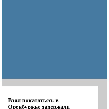
Оренбуржцы увидят региональное телевидение в цифров
Взял покататься: в
Оренбуржье задержали