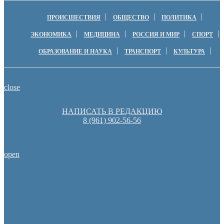
ПРОИСШЕСТВИЯ
ОБЩЕСТВО
ПОЛИТИКА
ЭКОНОМИКА
МЕДИЦИНА
РОССИЯ И МИР
СПОРТ
ОБРАЗОВАНИЕ И НАУКА
ТРАНСПОРТ
КУЛЬТУРА
close
НАПИСАТЬ В РЕДАКЦИЮ
8 (961) 902-56-56
open
Пешеходную зону создадут на месте недостроя в Ор
Денис Паслер вручил государственные награды во время празд
образования Оренбуржья
Оренбургские депутаты поддержали новую структуру областно