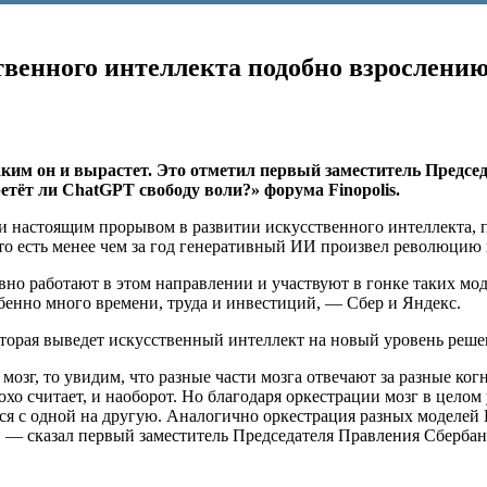
твенного интеллекта подобно взрослению
аким он и вырастет. Это отметил первый заместитель Предс
тёт ли ChatGPT свободу воли?» форума Finopolis.
али настоящим прорывом в развитии искусственного интеллекта,
то есть менее чем за год генеративный ИИ произвел революцию 
тивно работают в этом направлении и участвуют в гонке таких м
обенно много времени, труда и инвестиций, — Сбер и Яндекс.
оторая выведет искусственный интеллект на новый уровень реше
озг, то увидим, что разные части мозга отвечают за разные ко
лохо считает, и наоборот. Но благодаря оркестрации мозг в цело
ся с одной на другую. Аналогично оркестрация разных моделей
, — сказал первый заместитель Председателя Правления Сберба