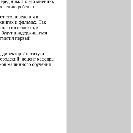
перед ним. По его мнению,
ослению ребенка.
от его поведения в
книгах и фильмах. Так
ного интеллекта, к
и будут придерживаться
 отметил первый
, директор Института
родский; доцент кафедры
мов машинного обучения