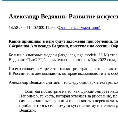
Александр Ведяхин: Развитие искусс
14:58 / 09.11.2023
09.11.2023
Оставить комментарий
Какие принципы в него будут заложены при обучении, т
Сбербанка Александр Ведяхин, выступая на сессии «Обре
Большие языковые модели (large language models, LLM) ст
Ведяхин: ChatGPT был выпущен в конце ноября 2022 года, 
По его словам, в мире есть только три страны, которые ак
В России есть две компании, которые вкладывают в это ос
Александр Ведяхин считает, что следующая архитектура, к
— Если мы посмотрим на то, как функционирует наш м
Например, та часть, которая отвечает за рисование, п
самые различные функции и с легкостью переключать
приблизиться к сильному искусственному интеллекту
Ведяхин.