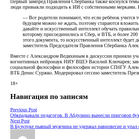
Первый зампред Правления Сбербанка также коснулся темы 
люди привыкли подходить к ИИ с собственными мерками. В
— Все родители понимают, что если ребёнок учится т
будущем можно не ждать, поэтому стараются вложить
давайте и искусственный интеллект обучать правильно
которому присоединились и Сбер, и ВТБ, и более 200
этого документа, то искусственный интеллект будет д
заместитель Председателя Правления Сбербанка Алек
Вместе с Александром Ведяхиным в дискуссии приняли учас
когнитивных нейронаук НИУ ВШЭ Василий Ключарев; зав
социальной философии и философии истории СПбГУ Алекс
ВТБ Денис Суржко. Модерировал сессию заместитель През
18+
Навигация по записям
Previous Post
Обкрадывали педагогов. В Абдулино вынесли приговор бу
Next Post
В Бузулуке пьяный мужчина не удержал равновесие и упал 