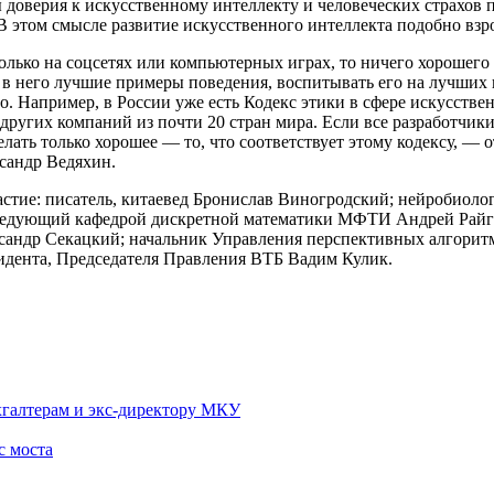
доверия к искусственному интеллекту и человеческих страхов 
 этом смысле развитие искусственного интеллекта подобно взр
олько на соцсетях или компьютерных играх, то ничего хорошего 
 в него лучшие примеры поведения, воспитывать его на лучших 
. Например, в России уже есть Кодекс этики в сфере искусствен
 других компаний из почти 20 стран мира. Если все разработчик
елать только хорошее — то, что соответствует этому кодексу, —
сандр Ведяхин.
тие: писатель, китаевед Бронислав Виногродский; нейробиолог
едующий кафедрой дискретной математики МФТИ Андрей Райго
андр Секацкий; начальник Управления перспективных алгорит
идента, Председателя Правления ВТБ Вадим Кулик.
хгалтерам и экс-директору МКУ
с моста