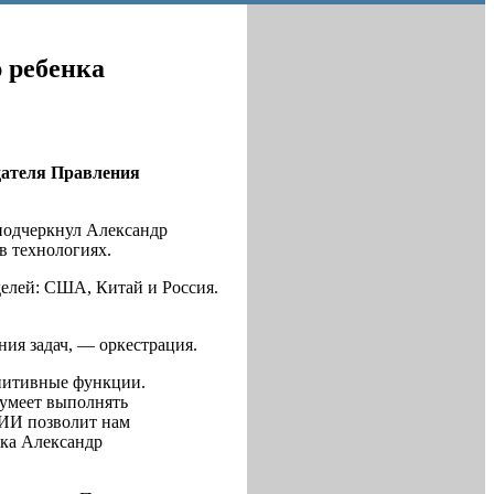
 ребенка
едателя Правления
 подчеркнул Александр
в технологиях.
оделей: США, Китай и Россия.
ния задач, — оркестрация.
гнитивные функции.
м умеет выполнять
 ИИ позволит нам
нка Александр