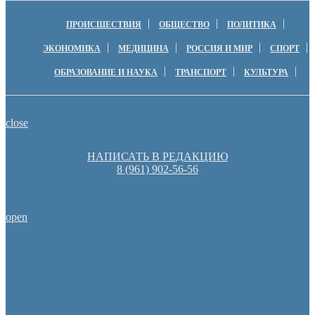
ПРОИСШЕСТВИЯ
ОБЩЕСТВО
ПОЛИТИКА
ЭКОНОМИКА
МЕДИЦИНА
РОССИЯ И МИР
СПОРТ
ОБРАЗОВАНИЕ И НАУКА
ТРАНСПОРТ
КУЛЬТУРА
close
НАПИСАТЬ В РЕДАКЦИЮ
8 (961) 902-56-56
open
Денис Паслер вручил государственные награды во время празд
образования Оренбуржья
Оренбуржцы увидят региональное телевидение в цифров
Оренбургские депутаты поддержали новую структуру областно