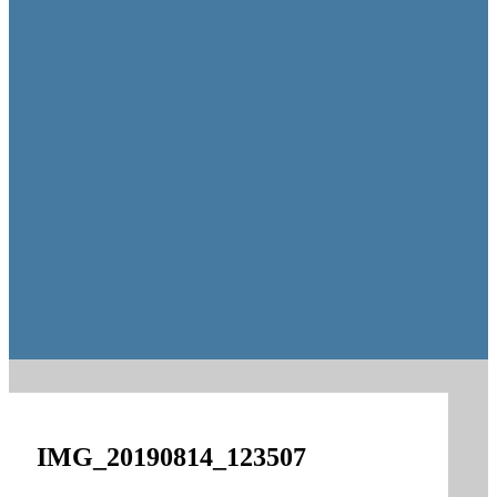
Пешеходную зону создадут на месте недостроя в Ор
IMG_20190814_123507