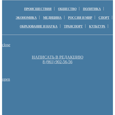
ПРОИСШЕСТВИЯ
ОБЩЕСТВО
ПОЛИТИКА
ЭКОНОМИКА
МЕДИЦИНА
РОССИЯ И МИР
СПОРТ
ОБРАЗОВАНИЕ И НАУКА
ТРАНСПОРТ
КУЛЬТУРА
close
НАПИСАТЬ В РЕДАКЦИЮ
8 (961) 902-56-56
open
Денис Паслер вручил государственные награды во время празд
образования Оренбуржья
Пешеходную зону создадут на месте недостроя в Ор
Оренбургские депутаты поддержали новую структуру областно