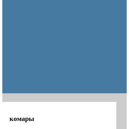
Оренбуржцы увидят региональное телевидение в цифров
комары